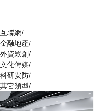
互聯網
/
金融地產
/
外資眾創
/
文化傳媒
/
科研安防
/
其它類型
/