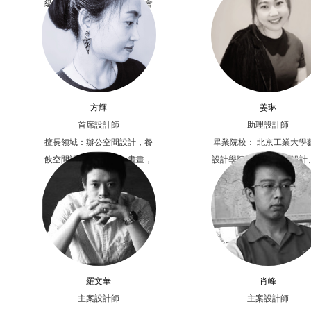
級室內設計工程師，中國社會
膩。
科學院研究生院哲學美學研究
生， 北京華鼎建筑裝飾股...
方輝
姜琳
首席設計師
助理設計師
擅長領域：辦公空間設計，餐
畢業院校： 北京工業大學
飲空間設計個人愛好：畫畫，
設計學院擅 長： 辦公設計
藝術
墅設計個人愛好： 旅游
羅文華
肖峰
主案設計師
主案設計師