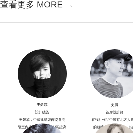
查看更多 MORE →
王銀菲
史鵬
設計總監
首席設計師
王銀菲，中國建筑裝飾協會高
在設計作品中帶有北方人
級室內設計師，美國ACI認證高
的粗曠，也不失江南人的