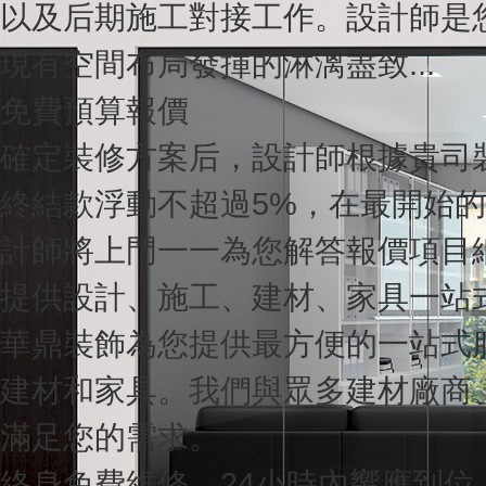
以及后期施工對接工作。設計師
現有空間布局發揮的淋漓盡致...
免費預算報價
確定裝修方案后，設計師根據貴司裝修
終結款浮動不超過5%，在最開始的報價
計師將上門一一為您解答報價項目細
提供設計、施工、建材、家具一
華鼎裝飾為您提供最方便的一站式服務
建材和家具。我們與眾多建材廠商、家
滿足您的需求。
終身免費維修，24小時內響應到位